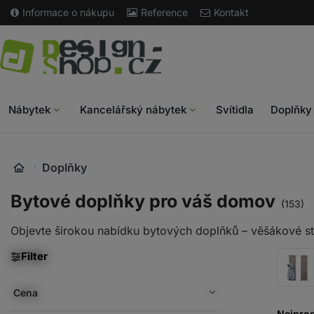
Přejít
Informace o nákupu
Reference
Kontakt
k
obsahu
Go
to
homepage
Nábytek
Kancelářský nábytek
Svítidla
Doplňky
Doplňky
Bytové doplňky pro váš domov
(153)
Objevte širokou nabídku bytových doplňků – věšákové st
Filter
Cena
Nejpro