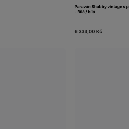
Paraván Shabby vintage s p
- Bílá / bílá
6 333,00 Kč