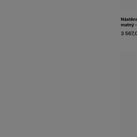
Nástěnn
matný -
3 567,