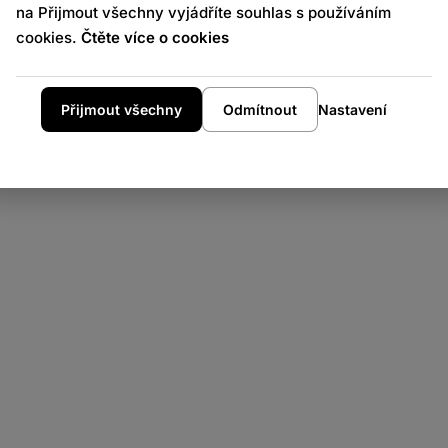
na Přijmout všechny vyjádříte souhlas s používáním
 Shabby vintage G30 - 170 x 200 cm -
t
cookies.
Čtěte více o cookies
Přijmout všechny
Odmítnout
Nastavení
Paraván Shabby vi