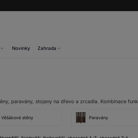
Novinky
Zahrada
ěny, paravány, stojany na dřevo a zrcadla. Kombinace funk
Věšákové stěny
Paravány
dávanější
Nejdražší
Nejlevnější
abecedně A-Z
abecedně Z-A