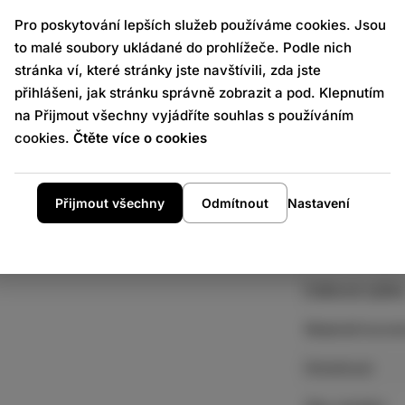
Dostupný v
Pro poskytování lepších služeb používáme cookies. Jsou
to malé soubory ukládané do prohlížeče. Podle nich
Vhodné pou
stránka ví, které stránky jste navštívili, zda jste
přihlášeni, jak stránku správně zobrazit a pod. Klepnutím
Stojan na dřevo
na Přijmout všechny vyjádříte souhlas s používáním
garáže nebo sk
cookies.
Čtěte více o cookies
Technické 
Přijmout všechny
Odmítnout
Nastavení
Celková hloub
Celková šířka
Celková výška
Materiál kons
Hmotnost