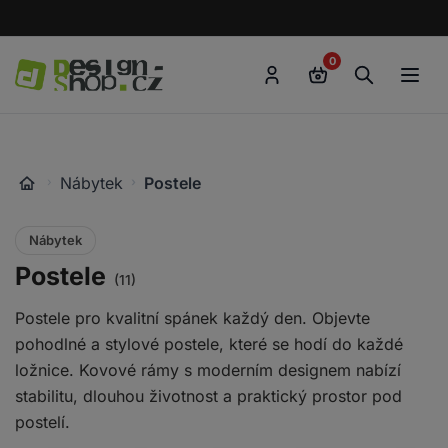
Přejít
k
0
obsahu
Go
to
homepage
Nábytek
Postele
Nábytek
Postele
(11)
Postele pro kvalitní spánek každý den. Objevte
pohodlné a stylové postele, které se hodí do každé
ložnice. Kovové rámy s moderním designem nabízí
stabilitu, dlouhou životnost a praktický prostor pod
postelí.