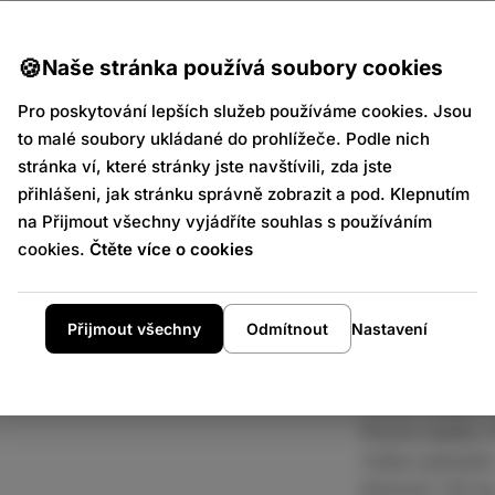
Barová židle S
sedátko je obzv
Naše stránka používá soubory cookies
poskytuje dodat
Pro poskytování lepších služeb používáme cookies. Jsou
to malé soubory ukládané do prohlížeče. Podle nich
Kovový rám a mó
stránka ví, které stránky jste navštívili, zda jste
nastavitelný s f
přihlášeni, jak stránku správně zobrazit a pod. Klepnutím
na Přijmout všechny vyjádříte souhlas s používáním
Pevný kovový rá
cookies.
Čtěte více o cookies
Detaily:
Celková šířka: 
Přijmout všechny
Odmítnout
Nastavení
Celková výška:
Celková hloubk
Výška sedáku: 
Plocha sedáku 
Výška opěradla
Nosnost: 120 k