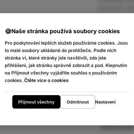
pracovnách neb
Technické 
Naše stránka používá soubory cookies
Celková výška
Pro poskytování lepších služeb používáme cookies. Jsou
Celková šířka
to malé soubory ukládané do prohlížeče. Podle nich
stránka ví, které stránky jste navštívili, zda jste
Celková hloub
přihlášeni, jak stránku správně zobrazit a pod. Klepnutím
na Přijmout všechny vyjádříte souhlas s používáním
Výška sedáku
cookies.
Čtěte více o cookies
Plocha sedáku
Hmotnost
Přijmout všechny
Odmítnout
Nastavení
Max. nosnost
Materiál pota