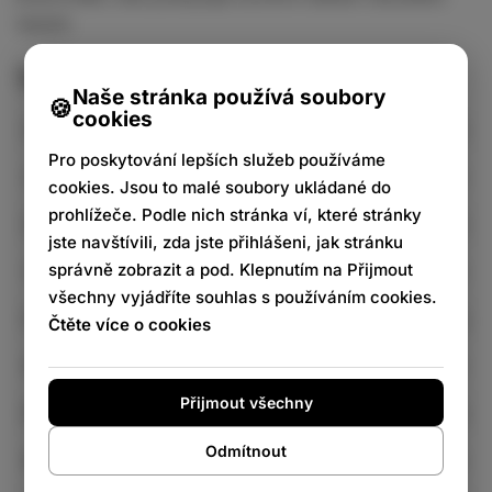
sezení.
Technické údaje
Naše stránka používá soubory
cookies
Celková výška
100 – 108 cm
Pro poskytování lepších služeb používáme
Celková šířka
63 cm
cookies. Jsou to malé soubory ukládané do
prohlížeče. Podle nich stránka ví, které stránky
Celková hloubka
68 cm
jste navštívili, zda jste přihlášeni, jak stránku
správně zobrazit a pod. Klepnutím na Přijmout
Výška sedu
45 - 53 cm
všechny vyjádříte souhlas s používáním cookies.
Hmotnost
17 kg
Čtěte více o cookies
Materiál
Koženka (100% Polyurethan)
Přijmout všechny
Materiál konstrukce
Kov v chrómovom vzhlede
Odmítnout
Barva konstrukce
chróm