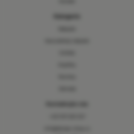
Kontakt
Kategorie
Nábytek
Kancelářský nábytek
Svítidla
Doplňky
Novinky
Zahrada
Kontaktujte nás
+421 911 020 327
info@design-shop.cz