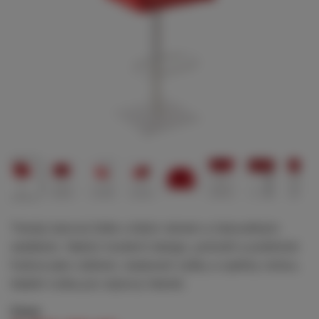
Trendy barová židle s bílým rámem a čalouněným
sedákem. Nabízí moderní design, pohodlí a praktické
funkce jako otáčení, nastavení výšky a opěrky nohou.
Ideální volba pro stylový interiér.
Cena