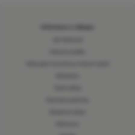
Informace o nákupu
Jak nakupovat
Doprava a platby
Odstoupení od smlouvy (vrácení zboží)
Reklamace
Časté otázky
Obchodní podmínky
Bezpečný nákup
Reference