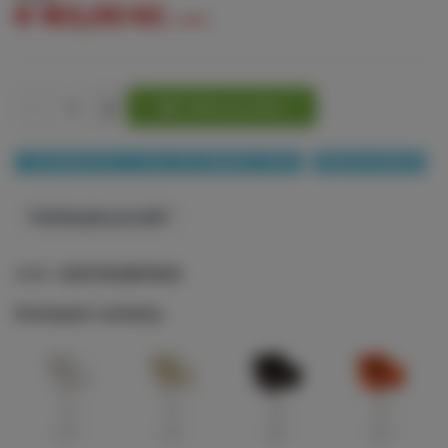
6 163,00 Kč
s DPH
-
+
Přidat do košíku
✓ Doručíme do 4 - 7 prac. dní, skladem > 10 ks
Doprava zdarma
Potřebujete poradit?
EAN:
4251152687625
Dostupné varianty: