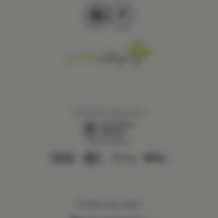
Bezpečné nákupování
Online platby
Zvolte svou zemi: