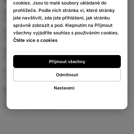
Rozměry:
cookies. Jsou to malé soubory ukládané do
prohlížeče. Podle nich stránka ví, které stránky
Celkové rozměry:
jste navštívili, zda jste přihlášeni, jak stránku
Šířka: 64 cm x Hloubka: 45 cm x Výška: 88 - 113 cm
správně zobrazit a pod. Klepnutím na Přijmout
Výška sedáku (od země):
všechny vyjádříte souhlas s používáním cookies.
58 cm - 83 cm
Čtěte více o cookies
Sedadlo:
Šířka: 40 cm x Hloubka: 36 cm
Přijmout všechny
Loketní opěrka:
Odmítnout
Výška: 15 cm x Hloubka: 30 cm x Tloušťka: 5 cm
Nastavení
Materiály:
Sedadlo: kvalitní imitace kůže
Rám: kov,
matná bíla
barva