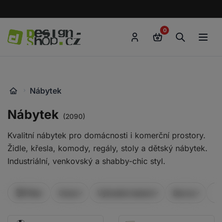
Přejít
k
0
obsahu
Go
to
homepage
Nábytek
Nábytek
(2090)
Kvalitní nábytek pro domácnosti i komerční prostory.
Židle, křesla, komody, regály, stoly a dětský nábytek.
Industriální, venkovský a shabby-chic styl.
Filter
Cena
Výhodné balení
Barva
Ma